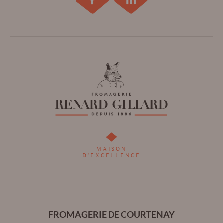
Retrouvez
Retrouvez
la
la
Fromagerie
Fromagerie
Renard
Renard
Gillard
Gillard
sur
sur
Facebook
Linkedin
MAISON
D'EXCELLENCE
!
!
FROMAGERIE DE COURTENAY