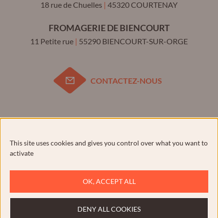
18 rue de Chuelles
|
45320
COURTENAY
FROMAGERIE DE BIENCOURT
11 Petite rue
|
55290
BIENCOURT-SUR-ORGE
CONTACTEZ-NOUS
Pour votre santé, évitez de manger trop gras, trop sucré,
trop salé.
www.mangerbouger.fr
This site uses cookies and gives you control over what you want to
activate
OK, ACCEPT ALL
Plan du site
Contact
DENY ALL COOKIES