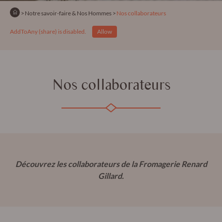
Accueil
Notre savoir-faire & Nos Hommes
En cours :
Nos collaborateurs
AddToAny (share) is disabled.
Allow
Nos collaborateurs
Découvrez les collaborateurs de la Fromagerie Renard
Gillard.