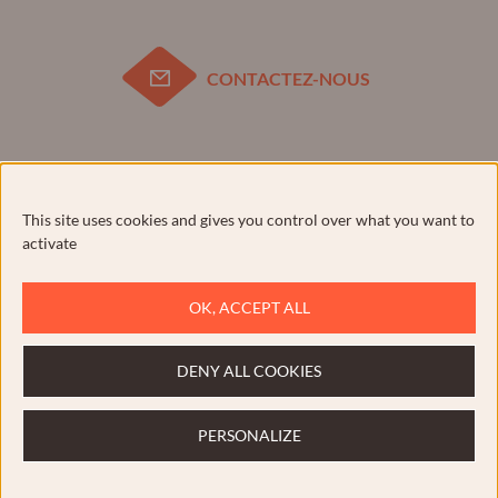
CONTACTEZ-NOUS
Pour votre santé, évitez de manger trop gras, trop sucré,
trop salé.
www.mangerbouger.fr
This site uses cookies and gives you control over what you want to
activate
OK, ACCEPT ALL
Plan du site
Contact
DENY ALL COOKIES
Mentions légales
PERSONALIZE
Confidentialité