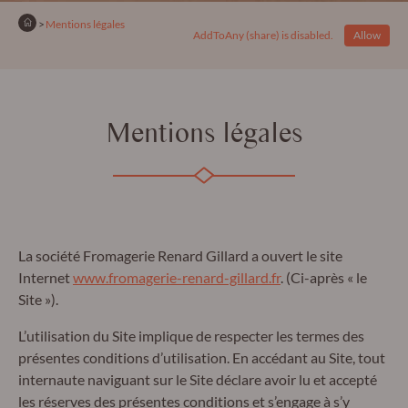
Accueil
En cours :
Mentions légales
AddToAny (share) is disabled.
Allow
Mentions légales
La société Fromagerie Renard Gillard a ouvert le site
Internet
www.fromagerie-renard-gillard.fr
.
(Ci-après « le
Site »).
L’utilisation du Site implique de respecter les termes des
présentes conditions d’utilisation. En accédant au Site, tout
internaute naviguant sur le Site déclare avoir lu et accepté
les réserves des présentes conditions et s’engage à s’y