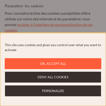
Paramétrer les cookies
Pour connaitre la liste des cookies susceptibles d’être
utilisés sur notre site internet et les paramétrer, vous
pouvez
accéder à l’interface de personnalisation de ces
cookies
.
This site uses cookies and gives you control over what you want to
Article 6 : Protection et usage des données
activate
personnelles collectées
OK, ACCEPT ALL
Formulaire de contact
DENY ALL COOKIES
Les informations personnelles communiquées sur le
formulaire de contact présent sur le site sont destinées à
l’usage exclusif de la Fromagerie Renard Gillard dans
PERSONALIZE
l’unique finalité de répondre aux questions posées via
l’onglet «
Contact
».