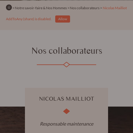
Accueil
Notre savoir-faire & Nos Hommes
Nos collaborateurs
En cours :
Nicolas Mailliot
AddToAny (share) is disabled.
Allow
Nos collaborateurs
NICOLAS MAILLIOT
Responsable maintenance