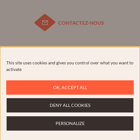
CONTACTEZ-NOUS
Pour votre santé, évitez de manger trop gras, trop sucré,
trop salé.
www.mangerbouger.fr
This site uses cookies and gives you control over what you want to
activate
OK, ACCEPT ALL
Plan du site
Contact
DENY ALL COOKIES
Mentions légales
PERSONALIZE
Confidentialité