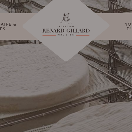
FAIRE &
NO
ES
D