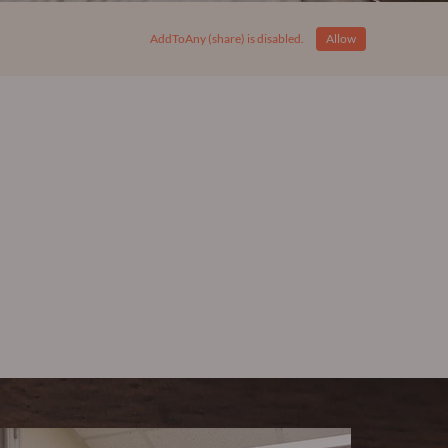
AddToAny (share) is disabled.
Allow